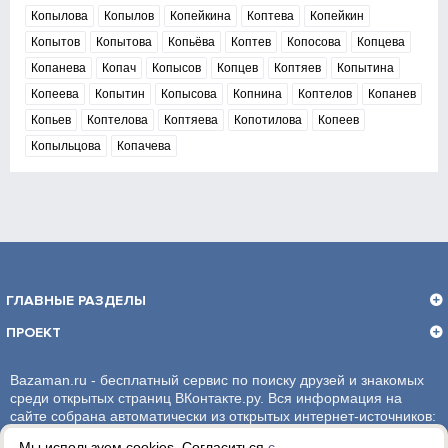
Копылова
Копылов
Копейкина
Коптева
Копейкин
Копытов
Копытова
Копьёва
Коптев
Копосова
Копцева
Копанева
Копач
Копысов
Копцев
Коптяев
Копытина
Копеева
Копытин
Копысова
Копнина
Коптелов
Копанев
Копьев
Коптелова
Коптяева
Копотилова
Копеев
Копыльцова
Копачева
ГЛАВНЫЕ РАЗДЕЛЫ
ПРОЕКТ
Bazaman.ru - бесплатный сервис по поиску друзей и знакомых
среди открытых страниц ВКонтакте.ру. Вся информация на
сайте собрана автоматически из открытых интернет-источников:
социальная сеть ВКонтакте.ру. За достоверность информации,
Мы используем cookies. Согласиться
с