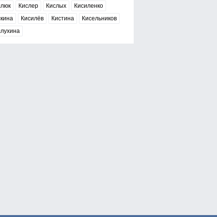
слюк
Кислер
Кислых
Кисиленко
скина
Кисилёв
Кистина
Кисельников
слухина