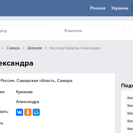
Россия
Украина
Самара
Девушки
Кислова-Крюкова Александра
ександра
 Россия, Самарская область, Самара
Под
ия:
Крюкова
Ки
Александра
Ки
зать:
Ки
Ки
ь:
Ки