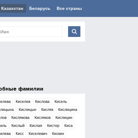
Казахстан
Беларусь
Все страны
обные фамилии
селева
Киселев
Кислова
Кисель
слицына
Кислицын
Кисляк
Кислицина
слов
Кислякова
Кисляков
Кислицин
силь
Кислый
Кислая
Кистер
Киса
силева
Кисс
Киселевич
Кискин