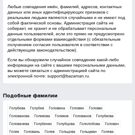
Любые совпадения имён, фамилий, адресов, контактных
данных или иных идентифицирующих признаков с
реальными людьми являются случайными и не имеют под
собой фактической основы. Администрация сайта не
собирает, не хранит и не обрабатывает персональные
данные пользователей, если это прямо не предусмотрено
отдельными формами взаимодействия (с обязательным
получением согласия пользователя в соответствии с
действующим законодательством).
Если вы обнаружили случайное совпадение какой‑либо
информации на сайте с вашими персональными данными,
вы можете связаться с администрацией сайта по
электронной почте:
support@bazaman.ru
.
Подобные фамилии
Голубева
Голубев
Головина
Головин
Головко
Голованова
Голикова
Голиков
Голованов
Голубкова
Головачева
Голубенко
Голубцова
Гололобова
Головач
Голик
Головань
Голев
Гольцова
Гольцман
Голева