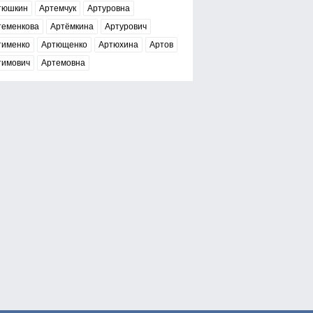
тюшкин
Артемчук
Артуровна
теменкова
Артёмкина
Артурович
тименко
Артющенко
Артюхина
Артов
тимович
Артемовна