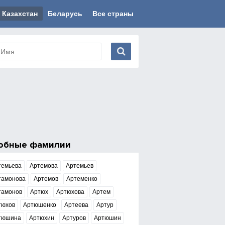
Казахстан
Беларусь
Все страны
обные фамилии
темьева
Артемова
Артемьев
тамонова
Артемов
Артеменко
тамонов
Артюх
Артюхова
Артем
тюхов
Артюшенко
Артеева
Артур
тюшина
Артюхин
Артуров
Артюшин