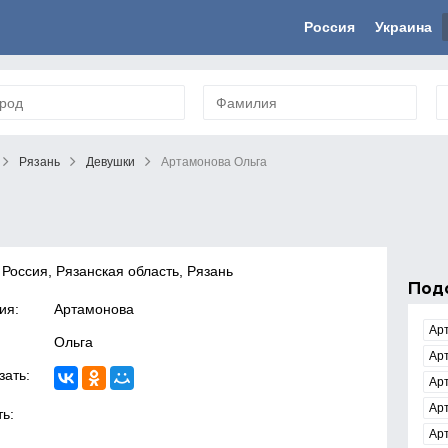
Россия
Украина
Рязань
Девушки
Артамонова Ольга
 Россия, Рязанская область, Рязань
Под
ия:
Артамонова
Ар
Ольга
Ар
зать:
Ар
Ар
ь:
Ар