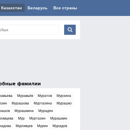
Казахстан
Беларусь
Все страны
обные фамилии
равьева
Муравьёв
Муратов
Мурзина
рзин
Мурашова
Муртазина
Мурашко
рашов
Мурашкина
Мурадян
ромцева
Мур
Муртазин
Мурашкин
радова
Муромцев
Мурин
Мурадов