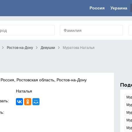
Россия
Украина
Ростов-на-Дону
Девушки
Муратова Наталья
 Россия, Ростовская область, Ростов-на-Дону
Под
Наталья
Му
зать:
Му
ь:
Му
Му
Му