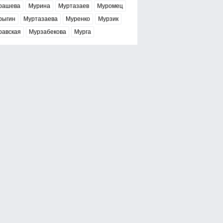
рашева
Мурина
Муртазаев
Муромец
рыгин
Муртазаева
Муренко
Мурзик
равская
Мурзабекова
Мурга