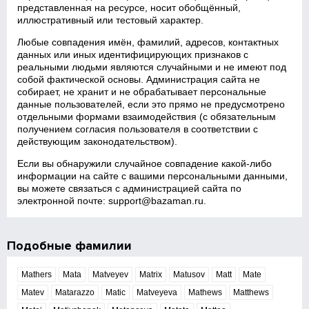
представленная на ресурсе, носит обобщённый,
иллюстративный или тестовый характер.
Любые совпадения имён, фамилий, адресов, контактных
данных или иных идентифицирующих признаков с
реальными людьми являются случайными и не имеют под
собой фактической основы. Администрация сайта не
собирает, не хранит и не обрабатывает персональные
данные пользователей, если это прямо не предусмотрено
отдельными формами взаимодействия (с обязательным
получением согласия пользователя в соответствии с
действующим законодательством).
Если вы обнаружили случайное совпадение какой‑либо
информации на сайте с вашими персональными данными,
вы можете связаться с администрацией сайта по
электронной почте:
support@bazaman.ru
.
Подобные фамилии
Mathers
Mata
Matveyev
Matrix
Matusov
Matt
Mate
Matev
Matarazzo
Matic
Matveyeva
Mathews
Matthews