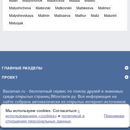
Matei
Matiyshonok
Matanceva
Matata
Matteo
Matushicheva
Matievski
Matkovskii
Matskeeva
Matinez
Matyshevskaya
Matinin
Matisaeva
Mathur
Matiz
Matureli
Matusjak
ГЛАВНЫЕ РАЗДЕЛЫ
ПРОЕКТ
Bazaman.ru - бесплатный сервис по поиску друзей и знакомых
среди открытых страниц ВКонтакте.ру. Вся информация на
сайте собрана автоматически из открытых интернет-источников:
социальная сеть ВКонтакте.ру. За достоверность информации,
Мы используем cookies. Согласиться
с
администрация сайта ответственности не несет.
использованием «сookies»
и
политикой в
Принимаю
отношении персональных данных
.
Политика обработки персональных данных