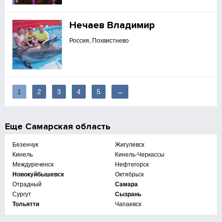
Нечаев Владимир
Россия, Похвистнево
1
2
3
4
5
→
Еще
Самарская область
Безенчук
Жигулевск
Кинель
Кинель-Черкассы
Междуреченск
Нефтегорск
Новокуйбышевск
Октябрьск
Отрадный
Самара
Сургут
Сызрань
Тольятти
Чапаевск