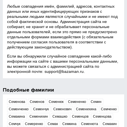
Любые совпадения имён, фамилий, адресов, контактных
данных или иных идентифицирующих признаков с
реальными людьми являются случайными и не имеют под
собой фактической основы. Администрация сайта не
собирает, не хранит и не обрабатывает персональные
данные пользователей, если это прямо не предусмотрено
отдельными формами взаимодействия (с обязательным
получением согласия пользователя в соответствии с
действующим законодательством).
Если вы обнаружили случайное совпадение какой‑либо
информации на сайте с вашими персональными данными,
вы можете связаться с администрацией сайта по
электронной почте:
support@bazaman.ru
.
Подобные фамилии
Семенова
Семенов
Семенюк
Семененко
Семин
Семенченко
Семенчук
Семенович
Семенихина
Семченко
Семакина
Семенихин
Семашко
Семенцов
Семенцова
Семчук
Семеренко
Семак
Семкина
Семенюта
Семакин