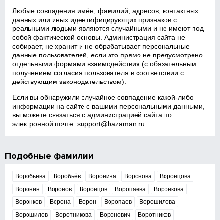
Любые совпадения имён, фамилий, адресов, контактных
данных или иных идентифицирующих признаков с
реальными людьми являются случайными и не имеют под
собой фактической основы. Администрация сайта не
собирает, не хранит и не обрабатывает персональные
данные пользователей, если это прямо не предусмотрено
отдельными формами взаимодействия (с обязательным
получением согласия пользователя в соответствии с
действующим законодательством).
Если вы обнаружили случайное совпадение какой‑либо
информации на сайте с вашими персональными данными,
вы можете связаться с администрацией сайта по
электронной почте:
support@bazaman.ru
.
Подобные фамилии
Воробьева
Воробьёв
Воронина
Воронова
Воронцова
Воронин
Воронов
Воронцов
Воропаева
Воронкова
Воронков
Ворона
Ворон
Воропаев
Ворошилова
Ворошилов
Воротникова
Воронович
Воротников