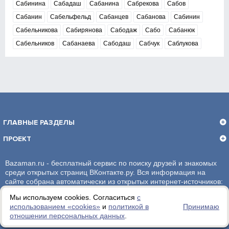
Сабинина
Сабадаш
Сабанина
Сабрекова
Сабов
Сабанин
Сабельфельд
Сабанцев
Сабанова
Сабинин
Сабельникова
Сабирянова
Сабодаж
Сабо
Сабанюк
Сабельников
Сабанаева
Сабодаш
Сабчук
Саблукова
ГЛАВНЫЕ РАЗДЕЛЫ
ПРОЕКТ
Bazaman.ru - бесплатный сервис по поиску друзей и знакомых
среди открытых страниц ВКонтакте.ру. Вся информация на
сайте собрана автоматически из открытых интернет-источников:
социальная сеть ВКонтакте.ру. За достоверность информации,
Мы используем cookies. Согласиться
с
администрация сайта ответственности не несет.
использованием «сookies»
и
политикой в
Принимаю
отношении персональных данных
.
Политика обработки персональных данных