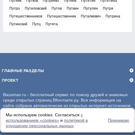
Путник
Путков
Путренко
Путнев
Путятин
Путятина
Путро
Путиловский
Путов
Путкин
Путулян
Путря
Путешественников
Путешественник
Путалкевич
Путрина
Путинский
Путц
Путята
ГЛАВНЫЕ РАЗДЕЛЫ
ПРОЕКТ
Bazaman.ru - бесплатный сервис по поиску друзей и знакомых
среди открытых страниц ВКонтакте.ру. Вся информация на
сайте собрана автоматически из открытых интернет-источников:
социальная сеть ВКонтакте.ру. За достоверность информации,
Мы используем cookies. Согласиться
с
администрация сайта ответственности не несет.
использованием «сookies»
и
политикой в
Принимаю
отношении персональных данных
.
Политика обработки персональных данных