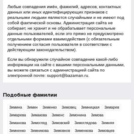
Любые совпадения имён, фамилий, адресов, контактных
данных или иных идентифицирующих признаков с
реальными людьми являются случайными и не имеют под
собой фактической основы. Администрация сайта не
собирает, не хранит и не обрабатывает персональные
данные пользователей, если это прямо не предусмотрено
отдельными формами взаимодействия (с обязательным
получением согласия пользователя в соответствии с
действующим законодательством).
Если вы обнаружили случайное совпадение какой‑либо
информации на сайте с вашими персональными данными,
вы можете связаться с администрацией сайта по
электронной почте:
support@bazaman.ru
.
Подобные фамилии
Зимина
Зимин
Зименко
Зимовец
Зимницкая
Зимарев
Зимарева
Зимакова
Зименс
Зимонина
Зимова
Зиманова
Зимогляд
Зимовский
Зимоглядова
Зимняя
Зимненко
Зимникова
Зимовнов
Зименкова
Зимовцев