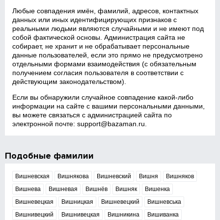
Любые совпадения имён, фамилий, адресов, контактных
данных или иных идентифицирующих признаков с
реальными людьми являются случайными и не имеют под
собой фактической основы. Администрация сайта не
собирает, не хранит и не обрабатывает персональные
данные пользователей, если это прямо не предусмотрено
отдельными формами взаимодействия (с обязательным
получением согласия пользователя в соответствии с
действующим законодательством).
Если вы обнаружили случайное совпадение какой‑либо
информации на сайте с вашими персональными данными,
вы можете связаться с администрацией сайта по
электронной почте:
support@bazaman.ru
.
Подобные фамилии
Вишневская
Вишнякова
Вишневский
Вишня
Вишняков
Вишнева
Вишневая
Вишнёв
Вишняк
Вишенка
Вишневецкая
Вишницкая
Вишневецкий
Вишневська
Вишнивецкий
Вишнивецкая
Вишникина
Вишиванка