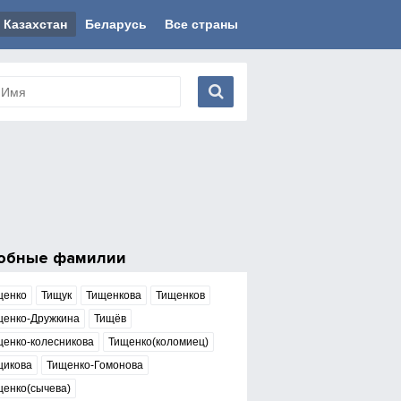
Казахстан
Беларусь
Все страны
обные фамилии
щенко
Тищук
Тищенкова
Тищенков
щенко-Дружкина
Тищёв
щенко-колесникова
Тищенко(коломиец)
щикова
Тищенко-Гомонова
щенко(сычева)