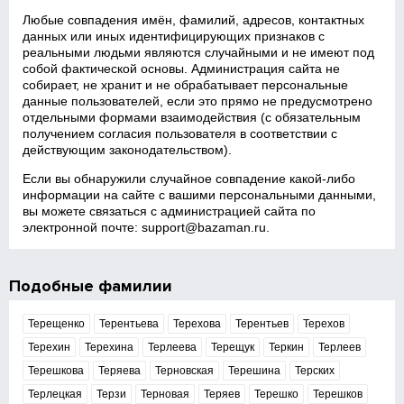
Любые совпадения имён, фамилий, адресов, контактных
данных или иных идентифицирующих признаков с
реальными людьми являются случайными и не имеют под
собой фактической основы. Администрация сайта не
собирает, не хранит и не обрабатывает персональные
данные пользователей, если это прямо не предусмотрено
отдельными формами взаимодействия (с обязательным
получением согласия пользователя в соответствии с
действующим законодательством).
Если вы обнаружили случайное совпадение какой‑либо
информации на сайте с вашими персональными данными,
вы можете связаться с администрацией сайта по
электронной почте:
support@bazaman.ru
.
Подобные фамилии
Терещенко
Терентьева
Терехова
Терентьев
Терехов
Терехин
Терехина
Терлеева
Терещук
Теркин
Терлеев
Терешкова
Теряева
Терновская
Терешина
Терских
Терлецкая
Терзи
Терновая
Теряев
Терешко
Терешков