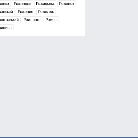
женко
Роженцов
Рожицына
Роженок
жанский
Роженин
Рожелюк
жнятовский
Рожненко
Рожен
жицина