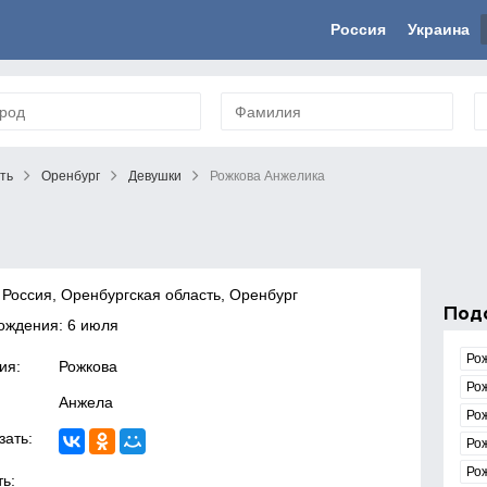
Россия
Украина
ть
Оренбург
Девушки
Рожкова Анжелика
 Россия, Оренбургская область, Оренбург
Под
ождения: 6 июля
Ро
ия:
Рожкова
Ро
Анжела
Ро
зать:
Ро
Ро
ь: