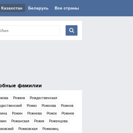
Казахстан
Беларусь
Все страны
обные фамилии
жкова
Рожков
Рождественская
ждественский
Рожко
Рожнова
Рожнов
жина
Рожин
Рожнева
Рожок
Рожнев
жкин
Рожанская
Рожик
Роженцова
жковский
Рожковская
Рожковец