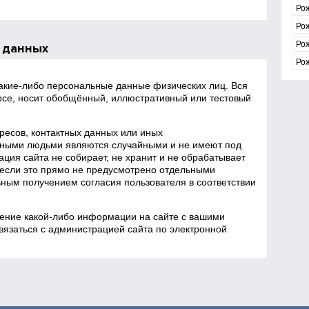
Ро
Ро
Ро
 данных
Ро
какие‑либо персональные данные физических лиц. Вся
се, носит обобщённый, иллюстративный или тестовый
есов, контактных данных или иных
ными людьми являются случайными и не имеют под
ция сайта не собирает, не хранит и не обрабатывает
если это прямо не предусмотрено отдельными
ным получением согласия пользователя в соответствии
ение какой‑либо информации на сайте с вашими
язаться с администрацией сайта по электронной