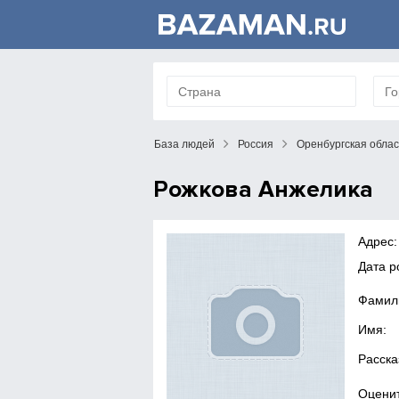
База людей
Россия
Оренбургская облас
Рожкова Анжелика
Адрес:
Дата р
Фамил
Имя:
Расска
Оценит