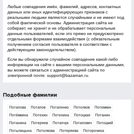
Любые совпадения имён, фамилий, адресов, контактных
данных или иных идентифицирующих признаков с
реальными людьми являются случайными и не имеют под
собой фактической основы. Администрация сайта не
собирает, не хранит и не обрабатывает персональные
данные пользователей, если это прямо не предусмотрено
отдельными формами взаимодействия (с обязательным
получением согласия пользователя в соответствии с
действующим законодательством).
Если вы обнаружили случайное совпадение какой‑либо
информации на сайте с вашими персональными данными,
вы можете связаться с администрацией сайта по
электронной почте:
support@bazaman.ru
.
Подобные фамилии
Потапова
Потапов
Потапенко
Потолков
Потемкин
Потёмкина
Потехин
Потехина
Потоцкая
Потанин
Потанина
Потеряев
Потапчук
Потапович
Потоцкий
Потылицына
Потолкова
Потеряева
Поторочина