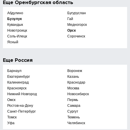
Еще
Оренбургская область
Абдулино
Бугуруслан
Бузулук
Гай
Кувандык
Медногорск
Новотроицк
Орск
Соль-Илецк
Сорочинск
Ясный
Еще
Россия
Барнаул
Воронеж
Екатеринбург
Казань
Калининград
Краснодар
Красноярск
Москва
Нижний Новгород
Новосибирск
Омск
Пермь
Ростов-на-Дону
Самара
Санкт-Петербург
Сургут
Томск
Тюмень
Уфа
Челябинск