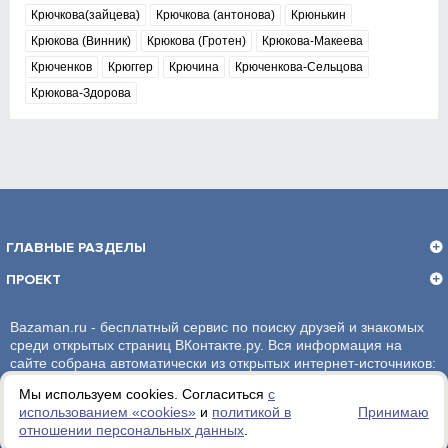
Крючкова(зайцева)
Крючкова (антонова)
Крюнькин
Крюкова (Винник)
Крюкова (Гротен)
Крюкова-Макеева
Крюченков
Крюггер
Крючина
Крюченкова-Сельцова
Крюкова-Здорова
ГЛАВНЫЕ РАЗДЕЛЫ
ПРОЕКТ
Bazaman.ru - бесплатный сервис по поиску друзей и знакомых
среди открытых страниц ВКонтакте.ру. Вся информация на
сайте собрана автоматически из открытых интернет-источников:
социальная сеть ВКонтакте.ру. За достоверность информации,
Мы используем cookies. Согласиться
с
администрация сайта ответственности не несет.
использованием «сookies»
и
политикой в
Принимаю
отношении персональных данных
.
Политика обработки персональных данных