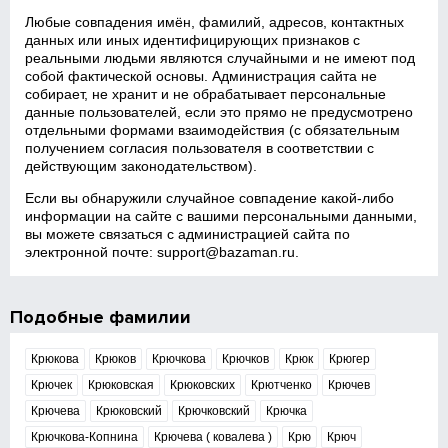
Любые совпадения имён, фамилий, адресов, контактных
данных или иных идентифицирующих признаков с
реальными людьми являются случайными и не имеют под
собой фактической основы. Администрация сайта не
собирает, не хранит и не обрабатывает персональные
данные пользователей, если это прямо не предусмотрено
отдельными формами взаимодействия (с обязательным
получением согласия пользователя в соответствии с
действующим законодательством).
Если вы обнаружили случайное совпадение какой‑либо
информации на сайте с вашими персональными данными,
вы можете связаться с администрацией сайта по
электронной почте:
support@bazaman.ru
.
Подобные фамилии
Крюкова
Крюков
Крючкова
Крючков
Крюк
Крюгер
Крючек
Крюковская
Крюковских
Крютченко
Крючев
Крючева
Крюковский
Крючковский
Крючка
Крючкова-Копнина
Крючева ( ковалева )
Крю
Крюч