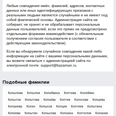
Любые совпадения имён, фамилий, адресов, контактных
данных или иных идентифицирующих признаков с
реальными людьми являются случайными и не имеют под
собой фактической основы. Администрация сайта не
собирает, не хранит и не обрабатывает персональные
данные пользователей, если это прямо не предусмотрено
отдельными формами взаимодействия (с обязательным
получением согласия пользователя в соответствии с
действующим законодательством).
Если вы обнаружили случайное совпадение какой‑либо
информации на сайте с вашими персональными данными,
вы можете связаться с администрацией сайта по
электронной почте:
support@bazaman.ru
.
Подобные фамилии
Копылова
Копылов
Копейкина
Коптева
Копейкин
Копытов
Копытова
Копьёва
Коптев
Копосова
Копцева
Копанева
Копач
Копысов
Копцев
Коптяев
Копытина
Копеева
Копытин
Копысова
Копнина
Коптелов
Копанев