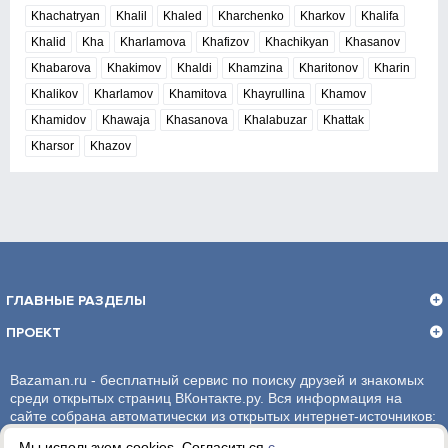
Khachatryan
Khalil
Khaled
Kharchenko
Kharkov
Khalifa
Khalid
Kha
Kharlamova
Khafizov
Khachikyan
Khasanov
Khabarova
Khakimov
Khaldi
Khamzina
Kharitonov
Kharin
Khalikov
Kharlamov
Khamitova
Khayrullina
Khamov
Khamidov
Khawaja
Khasanova
Khalabuzar
Khattak
Kharsor
Khazov
ГЛАВНЫЕ РАЗДЕЛЫ
ПРОЕКТ
Bazaman.ru - бесплатный сервис по поиску друзей и знакомых
среди открытых страниц ВКонтакте.ру. Вся информация на
сайте собрана автоматически из открытых интернет-источников:
социальная сеть ВКонтакте.ру. За достоверность информации,
Мы используем cookies. Согласиться
с