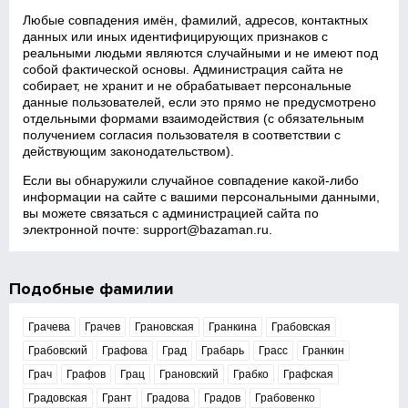
Любые совпадения имён, фамилий, адресов, контактных
данных или иных идентифицирующих признаков с
реальными людьми являются случайными и не имеют под
собой фактической основы. Администрация сайта не
собирает, не хранит и не обрабатывает персональные
данные пользователей, если это прямо не предусмотрено
отдельными формами взаимодействия (с обязательным
получением согласия пользователя в соответствии с
действующим законодательством).
Если вы обнаружили случайное совпадение какой‑либо
информации на сайте с вашими персональными данными,
вы можете связаться с администрацией сайта по
электронной почте:
support@bazaman.ru
.
Подобные фамилии
Грачева
Грачев
Грановская
Гранкина
Грабовская
Грабовский
Графова
Град
Грабарь
Грасс
Гранкин
Грач
Графов
Грац
Грановский
Грабко
Графская
Градовская
Грант
Градова
Градов
Грабовенко