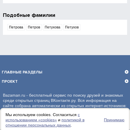
Подобные фамилии
Πетрова
Πетров
Πетухова
Πетухов
ГЛАВНЫЕ РАЗДЕЛЫ
ПРОЕКТ
Bazaman.ru - бесплатный сервис по поиску друзей и знакомых
среди открытых страниц ВКонтакте.ру. Вся информация на
сайте собрана автоматически из открытых интернет-источников:
социальная сеть ВКонтакте.ру. За достоверность информации,
Мы используем cookies. Согласиться
с
администрация сайта ответственности не несет.
использованием «сookies»
и
политикой в
Принимаю
отношении персональных данных
.
Политика обработки персональных данных