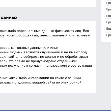
Ер
Ер
Ер
 данных
Ер
Ер
какие‑либо персональные данные физических лиц. Вся
се, носит обобщённый, иллюстративный или тестовый
Ер
есов, контактных данных или иных
ными людьми являются случайными и не имеют под
ция сайта не собирает, не хранит и не обрабатывает
если это прямо не предусмотрено отдельными
ным получением согласия пользователя в соответствии
ение какой‑либо информации на сайте с вашими
язаться с администрацией сайта по электронной