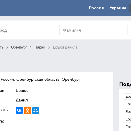
Россия
Украина
ть
Оренбург
Парни
Ершов Данила
 Россия, Оренбургская область, Оренбург
Под
ия:
Ершов
Ер
Данил
Ер
зать:
Ер
Ер
ь:
Ер