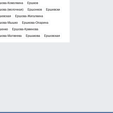
шова-Комолкина
Ершков
шова (молочная)
Ершонков
Ершевски
шевская
Ершова-Жигалкина
шова-Мышко
Ершкова-Опарина
шенко
Ершова-Куминова
шова-Матвеева
Ершакова
Ершовская