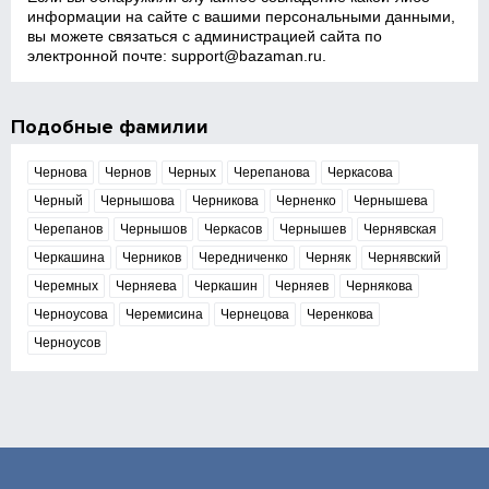
информации на сайте с вашими персональными данными,
вы можете связаться с администрацией сайта по
электронной почте:
support@bazaman.ru
.
Подобные фамилии
Чернова
Чернов
Черных
Черепанова
Черкасова
Черный
Чернышова
Черникова
Черненко
Чернышева
Черепанов
Чернышов
Черкасов
Чернышев
Чернявская
Черкашина
Черников
Чередниченко
Черняк
Чернявский
Черемных
Черняева
Черкашин
Черняев
Чернякова
Черноусова
Черемисина
Чернецова
Черенкова
Черноусов