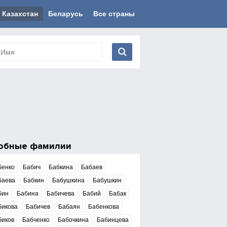
Казахстан
Беларусь
Все страны
обные фамилии
бенко
Бабич
Бабкина
Бабаев
баева
Бабкин
Бабушкина
Бабушкин
бин
Бабина
Бабичева
Бабий
Бабак
бикова
Бабичев
Бабаян
Бабенкова
биков
Бабченко
Бабочкина
Бабинцева