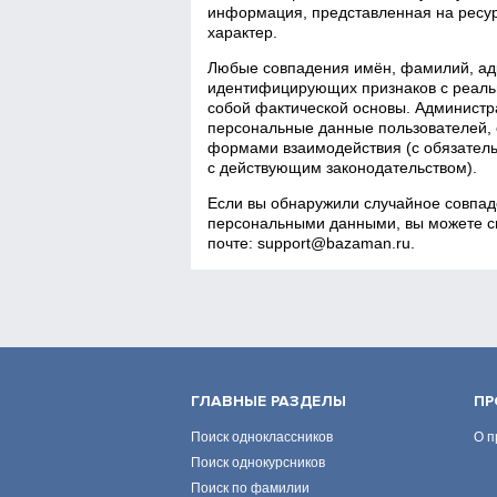
информация, представленная на ресур
характер.
Любые совпадения имён, фамилий, адр
идентифицирующих признаков с реаль
собой фактической основы. Администра
персональные данные пользователей, 
формами взаимодействия (с обязатель
с действующим законодательством).
Если вы обнаружили случайное совпад
персональными данными, вы можете св
почте:
support@bazaman.ru
.
ГЛАВНЫЕ РАЗДЕЛЫ
ПР
Поиск одноклассников
О п
Поиск однокурсников
Поиск по фамилии