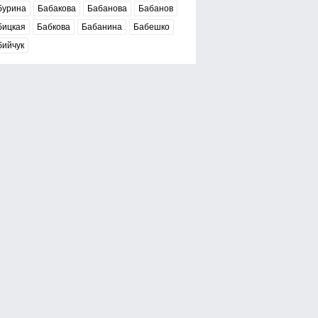
бурина
Бабакова
Бабанова
Бабанов
бицкая
Бабкова
Бабанина
Бабешко
бийчук