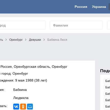
Россия
Украина
ть
Оренбург
Девушки
Бабкина Люся
 Россия, Оренбургская область, Оренбург
Под
 город: Оренбург
рождения:
9 мая 1988
(38 лет)
Ба
Ба
ия:
Бабкина
Ба
Людмила
Ба
зать:
Ба