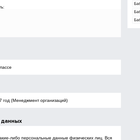
Ба
ь:
Ба
Ба
классе
7 год (Менеджмент организаций)
 данных
какие‑либо персональные данные физических лиц. Вся