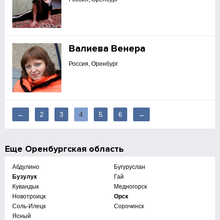
Валиева Венера
Россия, Оренбург
←
2
3
4
5
6
→
Еще
Оренбургская область
Абдулино
Бугуруслан
Бузулук
Гай
Кувандык
Медногорск
Новотроицк
Орск
Соль-Илецк
Сорочинск
Ясный