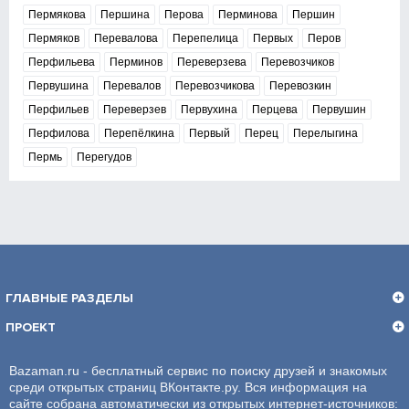
Пермякова
Першина
Перова
Перминова
Першин
Пермяков
Перевалова
Перепелица
Первых
Перов
Перфильева
Перминов
Переверзева
Перевозчиков
Первушина
Перевалов
Перевозчикова
Перевозкин
Перфильев
Переверзев
Первухина
Перцева
Первушин
Перфилова
Перепёлкина
Первый
Перец
Перелыгина
Пермь
Перегудов
ГЛАВНЫЕ РАЗДЕЛЫ
ПРОЕКТ
Bazaman.ru - бесплатный сервис по поиску друзей и знакомых
среди открытых страниц ВКонтакте.ру. Вся информация на
сайте собрана автоматически из открытых интернет-источников: