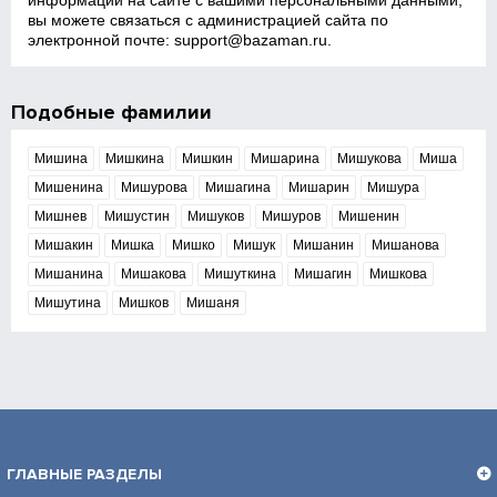
информации на сайте с вашими персональными данными,
вы можете связаться с администрацией сайта по
электронной почте:
support@bazaman.ru
.
Подобные фамилии
Мишина
Мишкина
Мишкин
Мишарина
Мишукова
Миша
Мишенина
Мишурова
Мишагина
Мишарин
Мишура
Мишнев
Мишустин
Мишуков
Мишуров
Мишенин
Мишакин
Мишка
Мишко
Мишук
Мишанин
Мишанова
Мишанина
Мишакова
Мишуткина
Мишагин
Мишкова
Мишутина
Мишков
Мишаня
ГЛАВНЫЕ РАЗДЕЛЫ