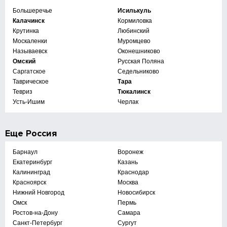
Большеречье
Исилькуль
Калачинск
Кормиловка
Крутинка
Любинский
Москаленки
Муромцево
Называевск
Оконешниково
Омский
Русская Поляна
Саргатское
Седельниково
Таврическое
Тара
Тевриз
Тюкалинск
Усть-Ишим
Черлак
Еще
Россия
Барнаул
Воронеж
Екатеринбург
Казань
Калининград
Краснодар
Красноярск
Москва
Нижний Новгород
Новосибирск
Омск
Пермь
Ростов-на-Дону
Самара
Санкт-Петербург
Сургут