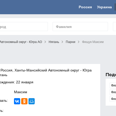
Россия
Украина
Автономный округ - Югра АО
Нягань
Парни
Фищук Максим
 Россия, Ханты-Мансийский Автономный округ - Югра
Под
гань
ождения: 22 января
Фи
Максим
Фи
Фи
зать:
ь: