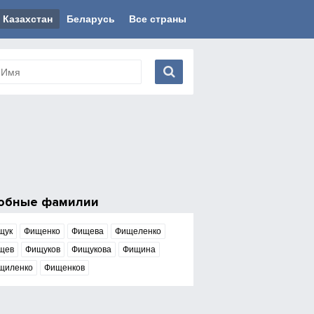
Казахстан
Беларусь
Все страны
обные фамилии
щук
Фищенко
Фищева
Фищеленко
щев
Фищуков
Фищукова
Фищина
щиленко
Фищенков