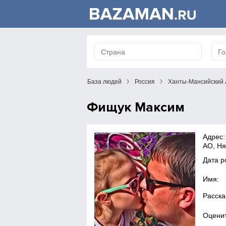
База людей
Россия
Ханты-Мансийский 
Фищук Максим
Адрес:
АО, Ня
Дата р
Имя:
Расска
Оценит