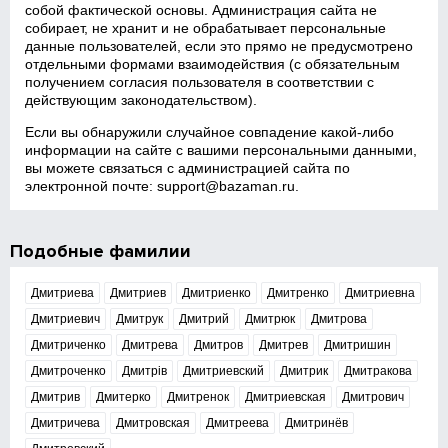
собой фактической основы. Администрация сайта не
собирает, не хранит и не обрабатывает персональные
данные пользователей, если это прямо не предусмотрено
отдельными формами взаимодействия (с обязательным
получением согласия пользователя в соответствии с
действующим законодательством).
Если вы обнаружили случайное совпадение какой‑либо
информации на сайте с вашими персональными данными,
вы можете связаться с администрацией сайта по
электронной почте:
support@bazaman.ru
.
Подобные фамилии
Дмитриева
Дмитриев
Дмитриенко
Дмитренко
Дмитриевна
Дмитриевич
Дмитрук
Дмитрий
Дмитрюк
Дмитрова
Дмитриченко
Дмитрева
Дмитров
Дмитрев
Дмитришин
Дмитроченко
Дмитрів
Дмитриевский
Дмитрик
Дмитракова
Дмитрив
Дмитерко
Дмитренок
Дмитриевская
Дмитрович
Дмитричева
Дмитровская
Дмитреева
Дмитринёв