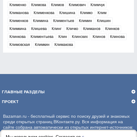
Клименко
Климова
Климов
Климович
Климчук
Климанова
Клименкова
Клишина
Климко
Клим
Клименков
Климина
Климентьев
Климин
Клишин
Климкина
Клишева
Клинг
Кличко
Климанов
Клинков
Клинкова
Климентьева
Клин
Клинских
Клинов
Клинова
Климовская
Климкин
Климакова
ГЛАВНЫЕ РАЗДЕЛЫ
ПРОЕКТ
Bazaman.ru - бесплатный сервис по поиску друзей и знакомых
среди открытых страниц ВКонтакте.ру. Вся информация на
сайте собрана автоматически из открытых интернет-источников:
социальная сеть ВКонтакте.ру. За достоверность информации,
Мы используем cookies. Согласиться
с