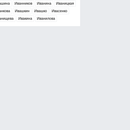
ашина
Иванников
Иванина
Иваницкая
анкова
Ивашкин
Ивашко
Ивасенко
анищева
Ивакина
Иванилова