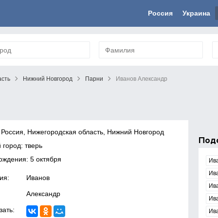
Россия
Украина
асть
Нижний Новгород
Парни
Иванов Александр
 Россия, Нижегородская область, Нижний Новгород
Под
 город: тверь
ождения: 5 октября
Ив
Ив
ия:
Иванов
Ив
Александр
Ив
зать:
Ив