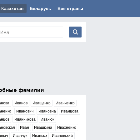
Казахстан
Беларусь
Все страны
обные фамилии
анова
Иванов
Иващенко
Иванченко
аненко
Иванович
Ивановна
Иванцова
анцов
Иванникова
Иванюк
ановская
Иван
Ивашкина
Ивахненко
аныч
Иванчук
Иванько
Ивановский