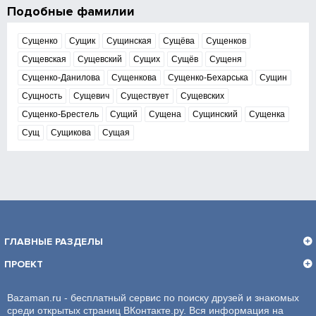
Подобные фамилии
Сущенко
Сущик
Сущинская
Сущёва
Сущенков
Сущевская
Сущевский
Сущих
Сущёв
Сущеня
Сущенко-Данилова
Сущенкова
Сущенко-Бехарська
Сущин
Сущность
Сущевич
Существует
Сущевских
Сущенко-Брестель
Сущий
Сущена
Сущинский
Сущенка
Сущ
Сущикова
Сущая
ГЛАВНЫЕ РАЗДЕЛЫ
ПРОЕКТ
Bazaman.ru - бесплатный сервис по поиску друзей и знакомых
среди открытых страниц ВКонтакте.ру. Вся информация на