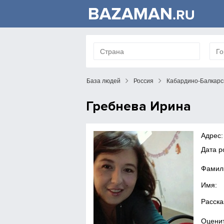
База людей
Россия
Кабардино-Балкарс
Гребнева Ирина
Адрес:
Дата р
Фамил
Имя:
Расска
Оценит