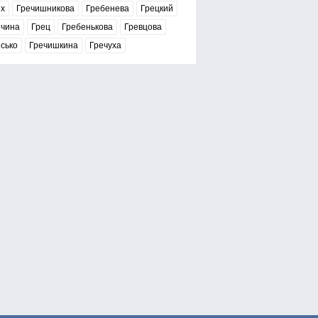
ех
Гречишникова
Гребенева
Грецкий
ечина
Грец
Гребенькова
Гревцова
сько
Гречишкина
Гречуха