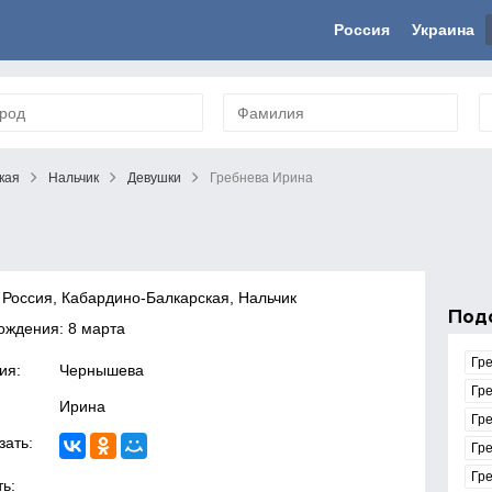
Россия
Украина
кая
Нальчик
Девушки
Гребнева Ирина
 Россия, Кабардино-Балкарская, Нальчик
Под
ождения: 8 марта
Гр
ия:
Чернышева
Гр
Ирина
Гр
зать:
Гр
Гре
ь: