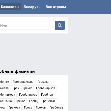
Казахстан
Беларусь
Все страны
обные фамилии
ебенюк
Гребенщикова
Грекова
ебнева
Грек
Гречко
Гребенщиков
ебенникова
Гребенников
Гребнев
ебенкина
Греков
Гренц
Гребёнкин
чка
Грехова
Гресь
Грехов
Гребенев