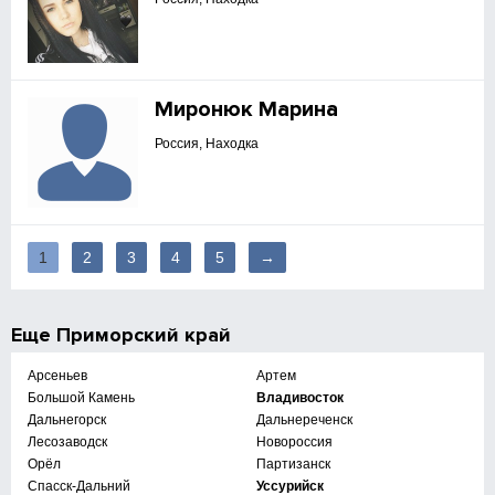
Миронюк Марина
Россия, Находка
1
2
3
4
5
→
Еще
Приморский край
Арсеньев
Артем
Большой Камень
Владивосток
Дальнегорск
Дальнереченск
Лесозаводск
Новороссия
Орёл
Партизанск
Спасск-Дальний
Уссурийск