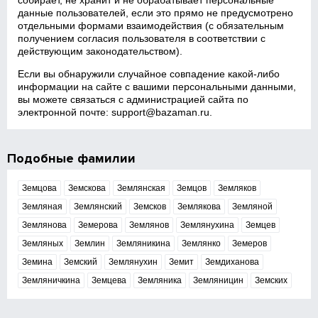
собирает, не хранит и не обрабатывает персональные
данные пользователей, если это прямо не предусмотрено
отдельными формами взаимодействия (с обязательным
получением согласия пользователя в соответствии с
действующим законодательством).
Если вы обнаружили случайное совпадение какой‑либо
информации на сайте с вашими персональными данными,
вы можете связаться с администрацией сайта по
электронной почте:
support@bazaman.ru
.
Подобные фамилии
Земцова
Земскова
Землянская
Земцов
Земляков
Земляная
Землянский
Земсков
Землякова
Земляной
Землянова
Земерова
Землянов
Землянухина
Земцев
Земляных
Землин
Земляникина
Землянко
Земеров
Земина
Земский
Землянухин
Земит
Земдиханова
Земляничкина
Земцева
Земляника
Земляницин
Земских