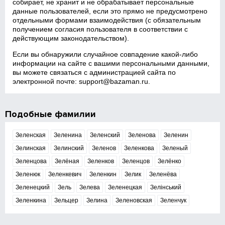
собирает, не хранит и не обрабатывает персональные
данные пользователей, если это прямо не предусмотрено
отдельными формами взаимодействия (с обязательным
получением согласия пользователя в соответствии с
действующим законодательством).
Если вы обнаружили случайное совпадение какой‑либо
информации на сайте с вашими персональными данными,
вы можете связаться с администрацией сайта по
электронной почте:
support@bazaman.ru
.
Подобные фамилии
Зеленская
Зеленина
Зеленский
Зеленова
Зеленин
Зелинская
Зелинский
Зеленов
Зеленкова
Зеленый
Зеленцова
Зелёная
Зеленков
Зеленцов
Зелёнко
Зеленюк
Зеленкевич
Зеленкин
Зелик
Зеленёва
Зеленецкий
Зель
Зелева
Зеленецкая
Зелінський
Зеленкина
Зельцер
Зелина
Зеленовская
Зеленчук