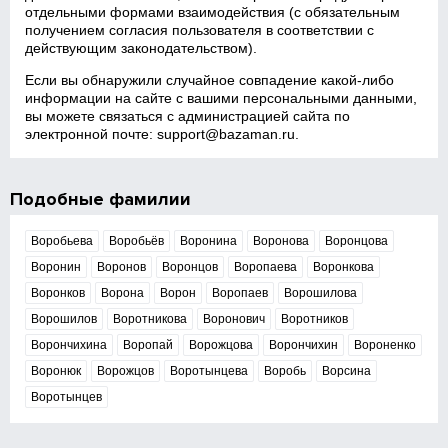
отдельными формами взаимодействия (с обязательным
получением согласия пользователя в соответствии с
действующим законодательством).
Если вы обнаружили случайное совпадение какой‑либо
информации на сайте с вашими персональными данными,
вы можете связаться с администрацией сайта по
электронной почте:
support@bazaman.ru
.
Подобные фамилии
Воробьева
Воробьёв
Воронина
Воронова
Воронцова
Воронин
Воронов
Воронцов
Воропаева
Воронкова
Воронков
Ворона
Ворон
Воропаев
Ворошилова
Ворошилов
Воротникова
Воронович
Воротников
Ворончихина
Воропай
Ворожцова
Ворончихин
Вороненко
Воронюк
Ворожцов
Воротынцева
Воробь
Ворсина
Воротынцев