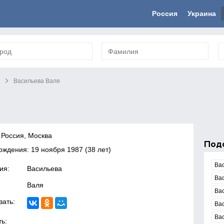
Россия
Украина
и
Васильева Валя
 Россия, Москва
Под
рождения:
19 ноября 1987
(38 лет)
Ва
ия:
Васильева
Ва
Валя
Ва
зать:
Ва
Ва
ь: