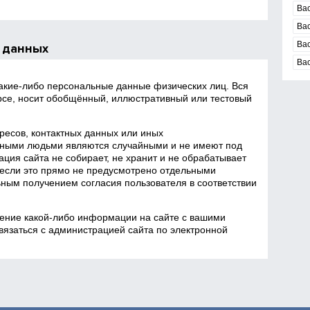
Ва
Ва
Ва
 данных
Ва
какие‑либо персональные данные физических лиц. Вся
се, носит обобщённый, иллюстративный или тестовый
есов, контактных данных или иных
ными людьми являются случайными и не имеют под
ция сайта не собирает, не хранит и не обрабатывает
если это прямо не предусмотрено отдельными
ным получением согласия пользователя в соответствии
ение какой‑либо информации на сайте с вашими
язаться с администрацией сайта по электронной