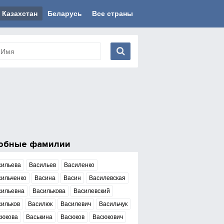
Казахстан
Беларусь
Все страны
обные фамилии
сильева
Васильев
Василенко
сильченко
Васина
Васин
Василевская
сильевна
Василькова
Василевский
сильков
Василюк
Василевич
Васильчук
сюкова
Васькина
Васюков
Васюкович