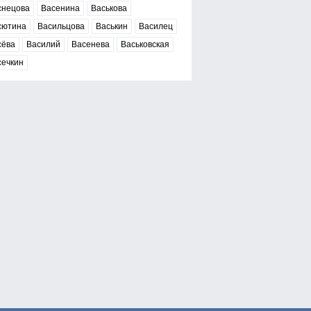
снецова
Васенина
Васькова
сютина
Васильцова
Васькин
Василец
сёва
Василий
Васенева
Васьковская
сечкин