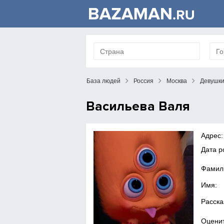
База людей
Россия
Москва
Девушк
Васильева Валя
Адрес:
Дата 
Фамил
Имя:
Расска
Оценит