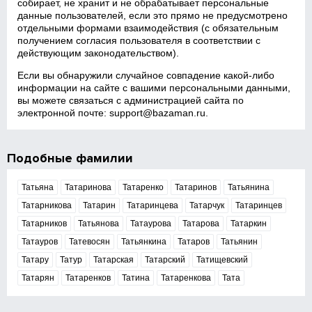
собирает, не хранит и не обрабатывает персональные
данные пользователей, если это прямо не предусмотрено
отдельными формами взаимодействия (с обязательным
получением согласия пользователя в соответствии с
действующим законодательством).
Если вы обнаружили случайное совпадение какой‑либо
информации на сайте с вашими персональными данными,
вы можете связаться с администрацией сайта по
электронной почте:
support@bazaman.ru
.
Подобные фамилии
Татьяна
Татаринова
Татаренко
Татаринов
Татьянина
Татарникова
Татарин
Татаринцева
Татарчук
Татаринцев
Татарников
Татьянова
Татаурова
Татарова
Татаркин
Татауров
Татевосян
Татьянкина
Татаров
Татьянин
Татару
Татур
Татарская
Татарский
Татищевский
Татарян
Татаренков
Татина
Татаренкова
Тата