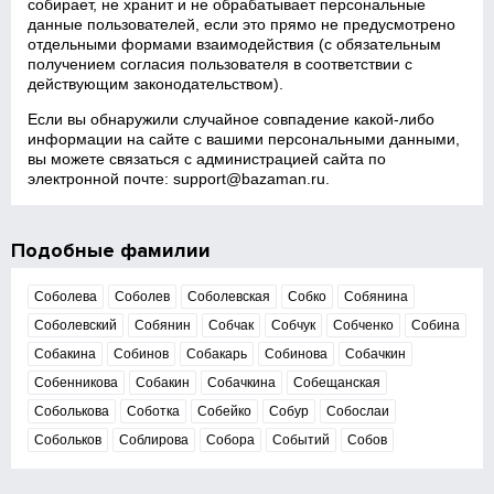
собирает, не хранит и не обрабатывает персональные
данные пользователей, если это прямо не предусмотрено
отдельными формами взаимодействия (с обязательным
получением согласия пользователя в соответствии с
действующим законодательством).
Если вы обнаружили случайное совпадение какой‑либо
информации на сайте с вашими персональными данными,
вы можете связаться с администрацией сайта по
электронной почте:
support@bazaman.ru
.
Подобные фамилии
Соболева
Соболев
Соболевская
Собко
Собянина
Соболевский
Собянин
Собчак
Собчук
Собченко
Собина
Собакина
Собинов
Собакарь
Собинова
Собачкин
Собенникова
Собакин
Собачкина
Собещанская
Соболькова
Соботка
Собейко
Собур
Собослаи
Собольков
Соблирова
Собора
Событий
Собов