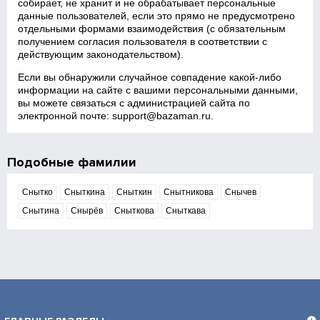
собирает, не хранит и не обрабатывает персональные
данные пользователей, если это прямо не предусмотрено
отдельными формами взаимодействия (с обязательным
получением согласия пользователя в соответствии с
действующим законодательством).
Если вы обнаружили случайное совпадение какой‑либо
информации на сайте с вашими персональными данными,
вы можете связаться с администрацией сайта по
электронной почте:
support@bazaman.ru
.
Подобные фамилии
Снытко
Сныткина
Сныткин
Снытникова
Снычев
Снытина
Снырёв
Сныткова
Сныткава