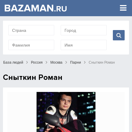
База людей
Россия
Москва
Парни
Сныткин Роман
Сныткин Роман