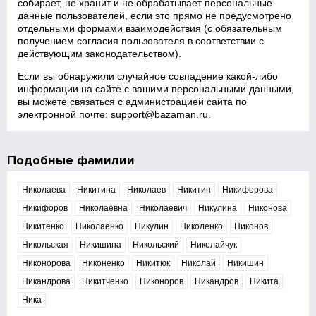
собирает, не хранит и не обрабатывает персональные
данные пользователей, если это прямо не предусмотрено
отдельными формами взаимодействия (с обязательным
получением согласия пользователя в соответствии с
действующим законодательством).
Если вы обнаружили случайное совпадение какой‑либо
информации на сайте с вашими персональными данными,
вы можете связаться с администрацией сайта по
электронной почте:
support@bazaman.ru
.
Подобные фамилии
Николаева
Никитина
Николаев
Никитин
Никифорова
Никифоров
Николаевна
Николаевич
Никулина
Никонова
Никитенко
Николаенко
Никулин
Николенко
Никонов
Никольская
Никишина
Никольский
Николайчук
Никонорова
Никоненко
Никитюк
Николай
Никишин
Никандрова
Никитченко
Никоноров
Никандров
Никита
Ника