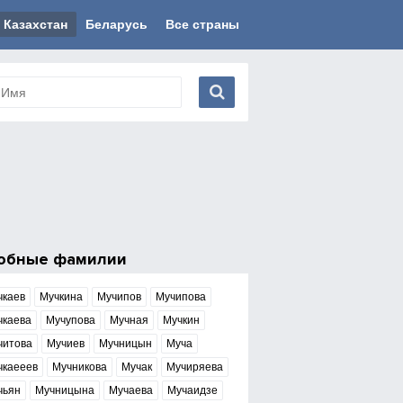
Казахстан
Беларусь
Все страны
обные фамилии
чкаев
Мучкина
Мучипов
Мучипова
чкаева
Мучупова
Мучная
Мучкин
читова
Мучиев
Мучницын
Муча
чкаееев
Мучникова
Мучак
Мучиряева
чьян
Мучницына
Мучаева
Мучаидзе