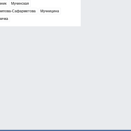
чник
Мучинская
чипова-Сафарметова
Мучницина
чичка