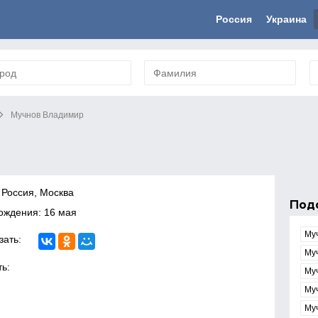
Россия
Украина
Мучнов Владимир
 Россия, Москва
Под
ождения: 16 мая
Му
зать:
Му
ь:
Му
Му
Му