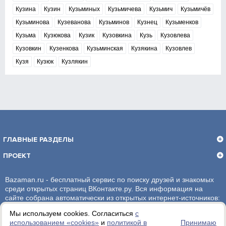
Кузина
Кузин
Кузьминых
Кузьмичева
Кузьмич
Кузьмичёв
Кузьминова
Кузеванова
Кузьминов
Кузнец
Кузьменков
Кузьма
Кузюкова
Кузик
Кузовкина
Кузь
Кузовлева
Кузовкин
Кузенкова
Кузьминская
Кузякина
Кузовлев
Кузя
Кузюк
Кузлякин
ГЛАВНЫЕ РАЗДЕЛЫ
ПРОЕКТ
Bazaman.ru - бесплатный сервис по поиску друзей и знакомых
среди открытых страниц ВКонтакте.ру. Вся информация на
сайте собрана автоматически из открытых интернет-источников:
социальная сеть ВКонтакте.ру. За достоверность информации,
Мы используем cookies. Согласиться
с
администрация сайта ответственности не несет.
использованием «сookies»
и
политикой в
Принимаю