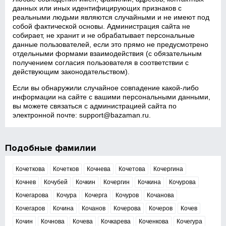
данных или иных идентифицирующих признаков с
реальными людьми являются случайными и не имеют под
собой фактической основы. Администрация сайта не
собирает, не хранит и не обрабатывает персональные
данные пользователей, если это прямо не предусмотрено
отдельными формами взаимодействия (с обязательным
получением согласия пользователя в соответствии с
действующим законодательством).
Если вы обнаружили случайное совпадение какой‑либо
информации на сайте с вашими персональными данными,
вы можете связаться с администрацией сайта по
электронной почте:
support@bazaman.ru
.
Подобные фамилии
Кочеткова
Кочетков
Кочнева
Кочетова
Кочергина
Кочнев
Кочубей
Кочкин
Кочергин
Кочкина
Кочурова
Кочегарова
Кочура
Кочерга
Кочуров
Кочанова
Кочегаров
Кочина
Кочанов
Кочерова
Кочеров
Кочев
Кочин
Кочнова
Кочева
Кочкарева
Коченкова
Кочегура