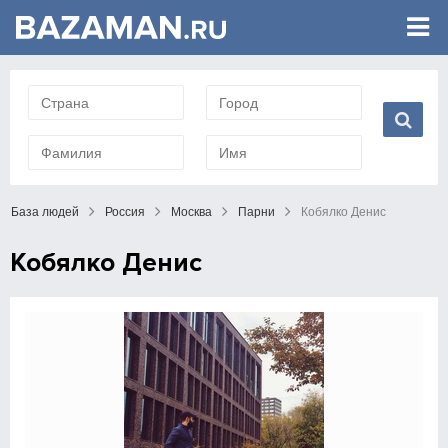
База людей
Россия
Москва
Парни
Кобялко Денис
Кобялко Денис