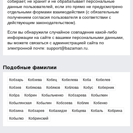
собирает, не хранит и не обрабатывает персональные
данные пользователей, если это прямо не предусмотрено
отдельными формами взаимодействия (с обязательным
получением согласия пользователя в соответствии с
действующим законодательством).
Если вы обнаружили случайное совпадение какой‑либо
информации на сайте с вашими персональными данными,
вы можете связаться с администрацией сайта по
электронной почте:
support@bazaman.ru
.
Подобные фамилии
Кобзарь
Кобзева
Кобец
Кобелева
Коба
Кобелев
Кобзев
Кобякова
Кобяков
Коблова
Кобус
Коберник
Кобра
Кобрин
Кобыльченко
Кобзарева
Кобылкин
Кобылянская
Кобылин
Кобозева
Коблик
Кобенко
Кобзина
Кобзарев
Кобахидзе
Кобцева
Кобаль
Кобрина
Кобылко
Кобринский