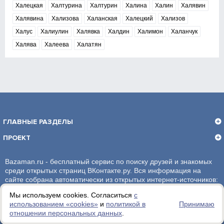
Халецкая
Халтурина
Халтурин
Халина
Халин
Халявин
Халявина
Хализова
Халанская
Халецкий
Хализов
Халус
Халиулин
Халявка
Халдин
Халимон
Халанчук
Халява
Халеева
Халатян
ГЛАВНЫЕ РАЗДЕЛЫ
ПРОЕКТ
Bazaman.ru - бесплатный сервис по поиску друзей и знакомых
среди открытых страниц ВКонтакте.ру. Вся информация на
сайте собрана автоматически из открытых интернет-источников:
социальная сеть ВКонтакте.ру. За достоверность информации,
Мы используем cookies. Согласиться
с
администрация сайта ответственности не несет.
использованием «сookies»
и
политикой в
Принимаю
отношении персональных данных
.
Политика обработки персональных данных